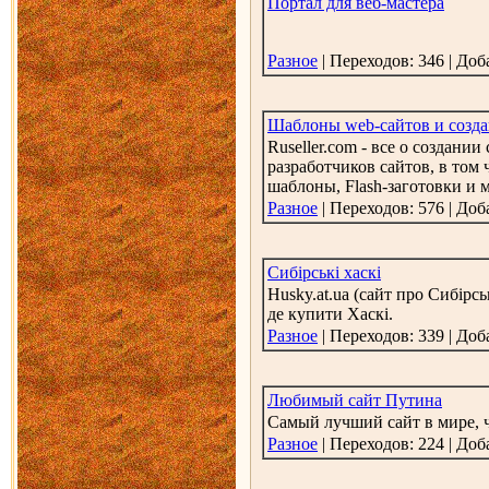
Портал для веб-мастера
Разное
| Переходов: 346 | До
Шаблоны web-сайтов и создан
Ruseller.com - все о создан
разработчиков сайтов, в том
шаблоны, Flash-заготовки и 
Разное
| Переходов: 576 | До
Сибірські хаскі
Husky.at.ua (сайт про Сибірс
де купити Хаскі.
Разное
| Переходов: 339 | До
Любимый сайт Путина
Самый лучший сайт в мире, 
Разное
| Переходов: 224 | До