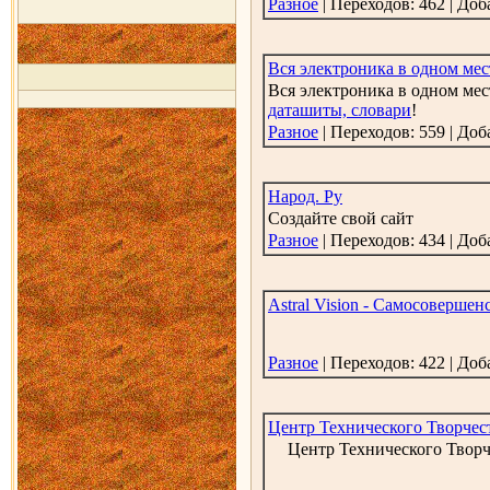
Разное
| Переходов: 462 | До
Вся электроника в одном мес
Вся электроника в одном мес
даташиты, словари
!
Разное
| Переходов: 559 | До
Народ. Ру
Cоздайте свой сайт
Разное
| Переходов: 434 | До
Astral Vision - Самосоверше
Разное
| Переходов: 422 | До
Центр Технического Творче
Центр Технического Творче