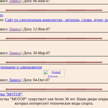
бавил:
Лариса
| Дата:
06-Янв-07
те
те:
Сайт по электронным компонетам - антенны, схемы, аудио, р
бавил:
Лариса
| Дата:
12-Янв-07
бавил:
Лариса
| Дата:
20-Мар-07
нствование и саморазвитие
бавил:
Лариса
| Дата:
04-Окт-07
ства "МОТОР"
ства "МОТОР" существует уже более 30 лет. Наши двери открыты
которых интересуют технические виды спорта.