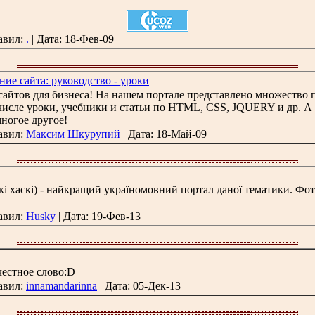
бавил:
.
| Дата:
18-Фев-09
ие сайта: руководство - уроки
ии сайтов для бизнеса! На нашем портале представлено множеств
 числе уроки, учебники и статьи по HTML, CSS, JQUERY и др. 
многое другое!
бавил:
Максим Шкурупий
| Дата:
18-Май-09
ькі хаскі) - найкращий україномовний портал даної тематики. Фот
бавил:
Husky
| Дата:
19-Фев-13
честное слово:D
бавил:
innamandarinna
| Дата:
05-Дек-13