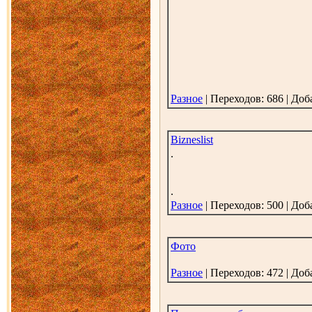
Разное
| Переходов: 686 | До
Bizneslist
.
.
Разное
| Переходов: 500 | До
Фото
Разное
| Переходов: 472 | До