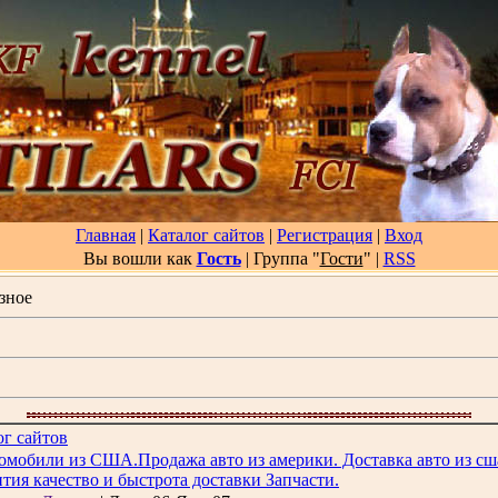
Главная
|
Каталог сайтов
|
Регистрация
|
Вход
Вы вошли как
Гость
| Группа "
Гости
"
|
RSS
зное
г сайтов
омобили из США.Продажа авто из америки. Доставка авто из сш
ия качество и быстрота доставки Запчасти.