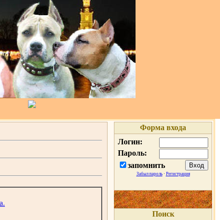
Форма входа
Логин:
Пароль:
запомнить
Забыл пароль
·
Регистрация
а.
Поиск