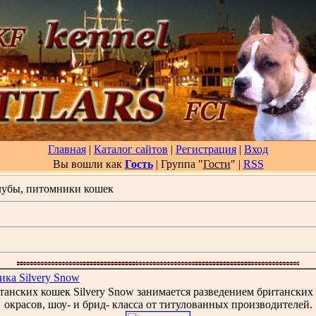
Главная
|
Каталог сайтов
|
Регистрация
|
Вход
Вы вошли как
Гость
| Группа "
Гости
"
|
RSS
убы, питомники кошек
ика Silvery Snow
анских кошек Silvery Snow занимается разведением британских 
окрасов, шоу- и брид- класса от титулованных производителей.