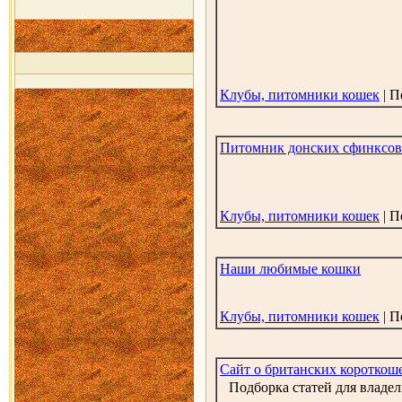
Клубы, питомники кошек
| П
Питомник донских сфинксов
Клубы, питомники кошек
| П
Наши любимые кошки
Клубы, питомники кошек
| П
Сайт о британских короткош
Подборка статей для владел