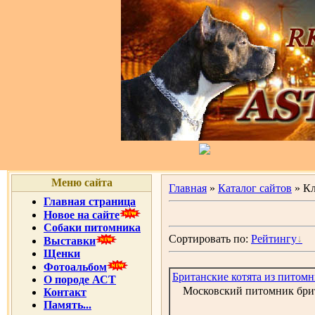
Меню сайта
Главная
»
Каталог сайтов
» Кл
Главная страница
Новое на сайте
Собаки питомника
Сортировать по:
Рейтингу
Выставки
Щенки
Фотоальбом
Британские котята из питомн
О породе АСТ
Московский питомник брит
Контакт
Память...