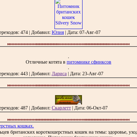
ереходов: 474 | Добавил:
Юлия
| Дата:
07-Авг-07
.
Отличные котята в
питомнике сфинксов
.
ереходов: 443 | Добавил:
Лариса
| Дата:
23-Авг-07
ереходов: 487 | Добавил:
Скарлетт
| Дата:
06-Окт-07
ерстных кошках.
ьцев британских короткошерстных кошек на темы: здоровье, ухо