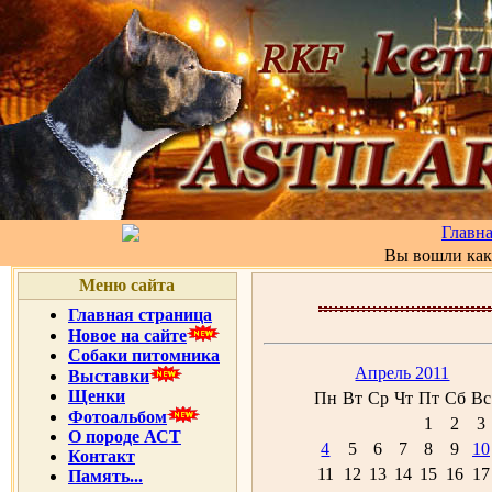
Главн
Вы вошли ка
Меню сайта
Главная страница
Новое на сайте
Собаки питомника
Апрель 2011
Выставки
Щенки
Пн
Вт
Ср
Чт
Пт
Сб
Вс
Фотоальбом
1
2
3
О породе АСТ
4
5
6
7
8
9
10
Контакт
11
12
13
14
15
16
17
Память...