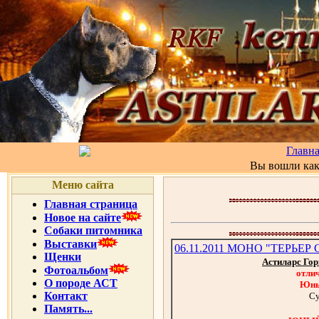
Главн
Вы вошли ка
Меню сайта
Главная страница
Новое на сайте
Собаки питомника
Выставки
06.11.2011 МОНО "ТЕРЬЕР 
Щенки
Астиларс Го
Фотоальбом
отли
О породе АСТ
Юны
Контакт
Су
Память...