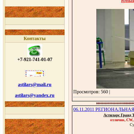
ЮНЫЙ
Контакты
+7-921-741-01-07
astilars@mail.ru
Просмотров: 560 |
astilars@yandex.ru
06.11.2011 РЕГИОНАЛЬН
Астиларс Гранд 
отлично, CW
Су