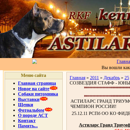
Главн
Вы вошли ка
Меню сайта
Главная
»
2011
»
Декабрь
»
25
СОЗВЕЗДИЯ СТАФФ - ЮН
Главная страница
Новое на сайте
Собаки питомника
Выставки
АСТИЛАРС ГРАНД ТРИУМ
Щенки
ЧЕМПИОН РОССИИ!
Фотоальбом
25.12.11 РСПб ОО КО ФИДЕ
О породе АСТ
Контакт
Астиларс Гранд Триум
Память...