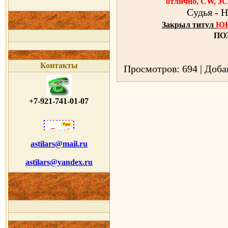
отлично, CW, J
Судья - Н
ЮН
Закрыл титул
ПО
Контакты
Просмотров: 694 | Доб
+7-921-741-01-07
astilars@mail.ru
astilars@yandex.ru