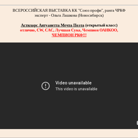
ВСЕРОССИЙСКАЯ ВЫСТАВКА КК "Союз профи", ранга ЧРКФ
эксперт - Ольга Лашкова (Новосибирск)
Астиларс Антуанетта Мечта Поэта
(открытый класс)
отлично, CW, CAC, Лучшая Сука, Чемпион ОАНКОО,
ЧЕМПИОН РКФ!!!