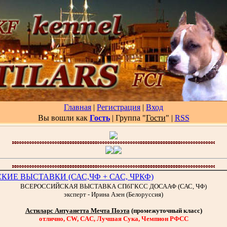
Главная
|
Регистрация
|
Вход
Вы вошли как
Гость
| Группа "
Гости
"
|
RSS
СКИЕ ВЫСТАВКИ (САС,ЧФ + САС, ЧРКФ)
ВСЕРОССИЙСКАЯ ВЫСТАВКА СПбГКСС ДОСААФ (САС, ЧФ)
эксперт - Ирина Азен (Белоруссия)
Астиларс Антуанетта Мечта Поэта
(промежуточный класс)
отлично, CW, CAC, Лучшая Сука, Чемпион РФСС