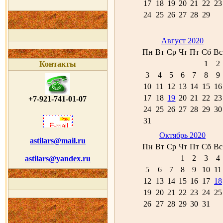
17
18
19
20
21
22
23
24
25
26
27
28
29
Август 2020
Пн
Вт
Ср
Чт
Пт
Сб
Вс
1
2
Контакты
3
4
5
6
7
8
9
10
11
12
13
14
15
16
17
18
19
20
21
22
23
+7-921-741-01-07
24
25
26
27
28
29
30
31
Октябрь 2020
astilars@mail.ru
Пн
Вт
Ср
Чт
Пт
Сб
Вс
1
2
3
4
astilars@yandex.ru
5
6
7
8
9
10
11
12
13
14
15
16
17
18
19
20
21
22
23
24
25
26
27
28
29
30
31