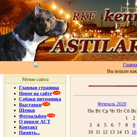
Главн
Вы вошли ка
Меню сайта
Главная страница
Новое на сайте
Собаки питомника
Февраль 2020
Выставки
Щенки
Пн
Вт
Ср
Чт
Пт
Сб
Вс
Фотоальбом
1
2
О породе АСТ
3
4
5
6
7
8
9
Контакт
10
11
12
13
14
15
16
Память...