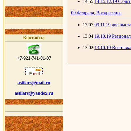
14:55
14-15.12.19 Санк
09 Февраля, Воскресенье
13:07
09.11.19 две выста
13:04
19.10.19 Регионал
Контакты
13:02
13.10.19 Выставка
+7-921-741-01-07
astilars@mail.ru
astilars@yandex.ru