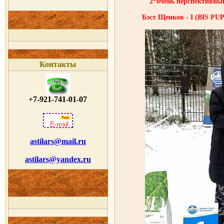
2*очень перспективн
Бэст Щенков - I (BIS PUP
Контакты
+7-921-741-01-07
astilars@mail.ru
astilars@yandex.ru