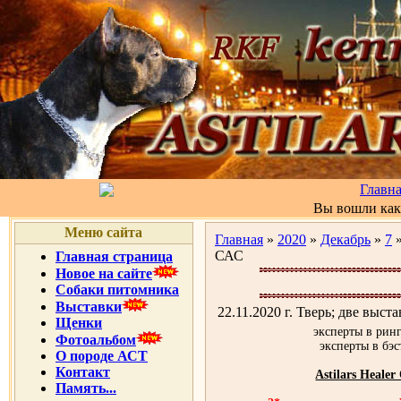
Главн
Вы вошли ка
Меню сайта
Главная
»
2020
»
Декабрь
»
7
»
САС
Главная страница
Новое на сайте
Собаки питомника
Выставки
22.11.2020 г. Тверь; две выс
Щенки
эксперты в ринг
Фотоальбом
эксперты в бэс
О породе АСТ
Контакт
Astilars Heale
Память...