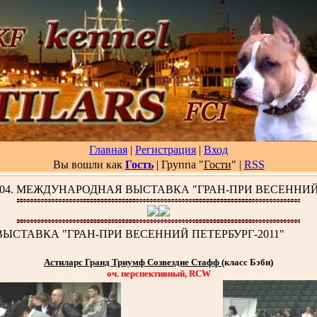
Главная
|
Регистрация
|
Вход
Вы вошли как
Гость
| Группа "
Гости
"
|
RSS
0.04. МЕЖДУНАРОДНАЯ ВЫСТАВКА "ГРАН-ПРИ ВЕСЕННИЙ 
ВЫСТАВКА "ГРАН-ПРИ ВЕСЕННИЙ ПЕТЕРБУРГ-2011"
Астиларс Гранд Триумф Созвездие Стафф
(класс Бэби)
оч. перспективный, RCW