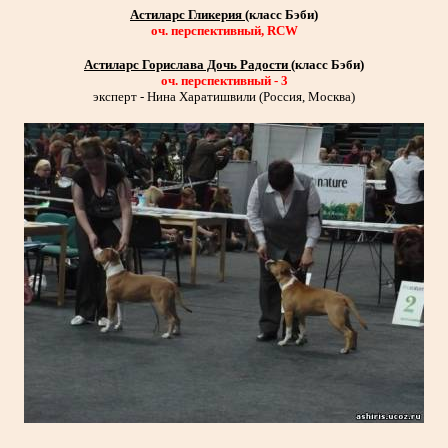
Астиларс Гликерия
(класс Бэби)
оч. перспективный, RCW
Астиларс Горислава Дочь Радости
(класс Бэби)
оч. перспективный - 3
эксперт - Нина Харатишвили (Россия, Москва)