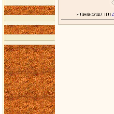
« Предыдущая
| [
1
]
2