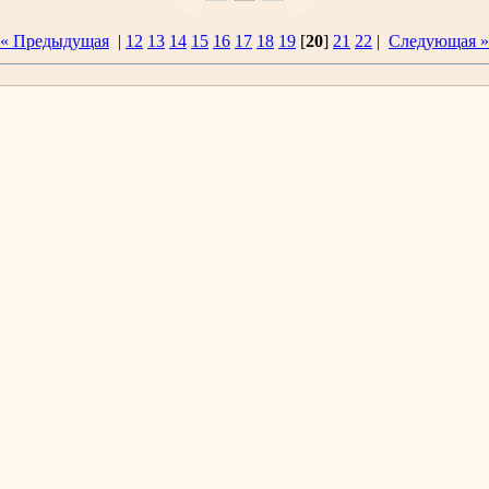
« Предыдущая
|
12
13
14
15
16
17
18
19
[
20
]
21
22
|
Следующая »