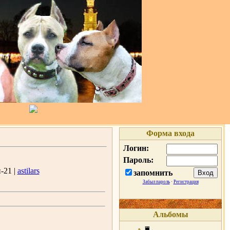
Форма входа
Логин:
Пароль:
-21 |
astilars
запомнить
Забыл пароль
·
Регистрация
Альбомы