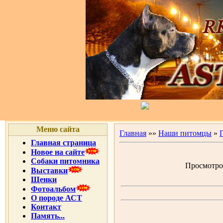
Меню сайта
Главная
»»
Наши питомцы
»
Главная страница
Новое на сайте
Собаки питомника
Просмотров
Выставки
Щенки
Фотоальбом
О породе АСТ
Контакт
Память...