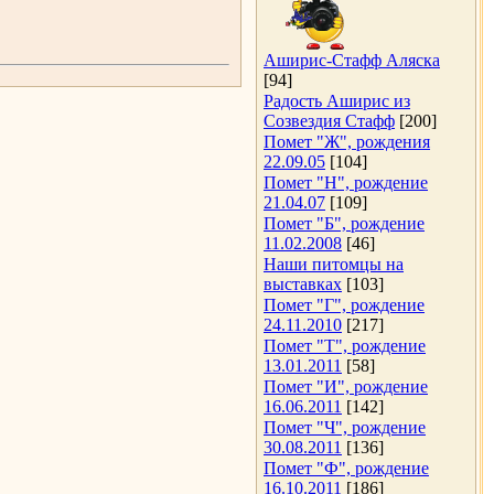
Аширис-Стафф Аляска
[94]
Радость Аширис из
Созвездия Стафф
[200]
Помет "Ж", рождения
22.09.05
[104]
Помет "Н", рождение
21.04.07
[109]
Помет "Б", рождение
11.02.2008
[46]
Наши питомцы на
выставках
[103]
Помет "Г", рождение
24.11.2010
[217]
Помет "Т", рождение
13.01.2011
[58]
Помет "И", рождение
16.06.2011
[142]
Помет "Ч", рождение
30.08.2011
[136]
Помет "Ф", рождение
16.10.2011
[186]