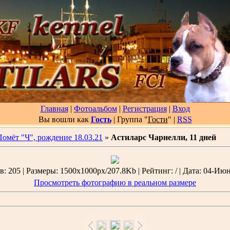
Главная
|
Фотоальбом
|
Регистрация
|
Вход
Вы вошли как
Гость
| Группа "
Гости
"
|
RSS
Помёт "Ч", рождение 18.03.21
»
Астиларс Чарнелли, 11 дней
: 205 | Размеры: 1500x1000px/207.8Kb | Рейтинг: / | Дата: 04-Июн
Просмотреть фотографию в реальном размере