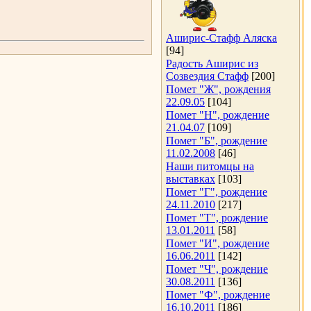
Аширис-Стафф Аляска
[94]
Радость Аширис из
Созвездия Стафф
[200]
Помет "Ж", рождения
22.09.05
[104]
Помет "Н", рождение
21.04.07
[109]
Помет "Б", рождение
11.02.2008
[46]
Наши питомцы на
выставках
[103]
Помет "Г", рождение
24.11.2010
[217]
Помет "Т", рождение
13.01.2011
[58]
Помет "И", рождение
16.06.2011
[142]
Помет "Ч", рождение
30.08.2011
[136]
Помет "Ф", рождение
16.10.2011
[186]