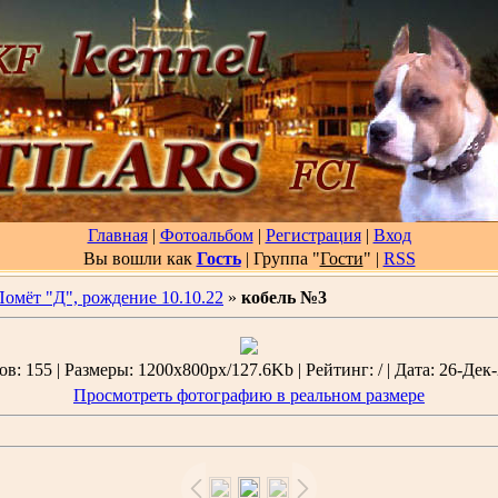
Главная
|
Фотоальбом
|
Регистрация
|
Вход
Вы вошли как
Гость
| Группа "
Гости
"
|
RSS
Помёт "Д", рождение 10.10.22
»
кобель №3
в: 155 | Размеры: 1200x800px/127.6Kb | Рейтинг: / | Дата: 26-Дек-
Просмотреть фотографию в реальном размере