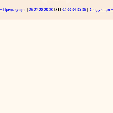
« Предыдущая
|
26
27
28
29
30
[
31
]
32
33
34
35
36
|
Следующая »