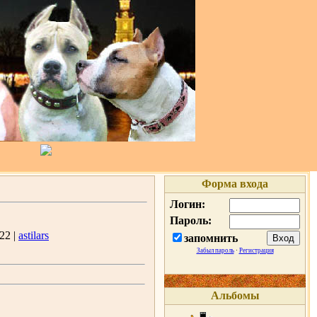
Форма входа
Логин:
Пароль:
22 |
astilars
запомнить
Забыл пароль
·
Регистрация
Альбомы