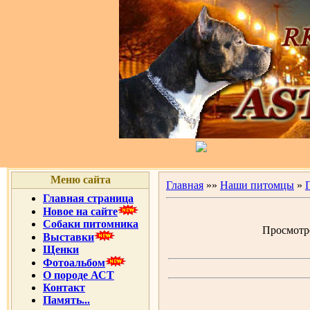
Меню сайта
Главная
»»
Наши питомцы
»
Главная страница
Новое на сайте
Собаки питомника
Просмотро
Выставки
Щенки
Фотоальбом
О породе АСТ
Контакт
Память...