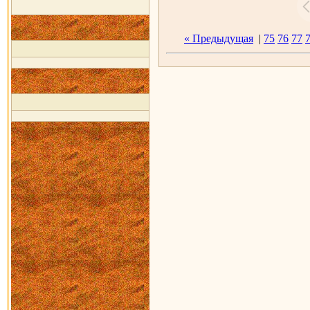
« Предыдущая
|
75
76
77