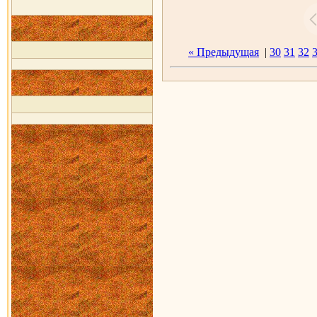
« Предыдущая
|
30
31
32