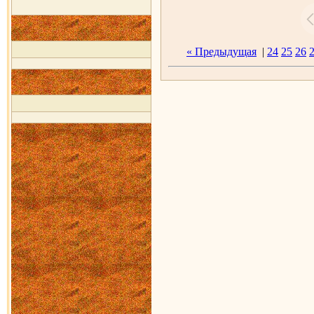
« Предыдущая
|
24
25
26