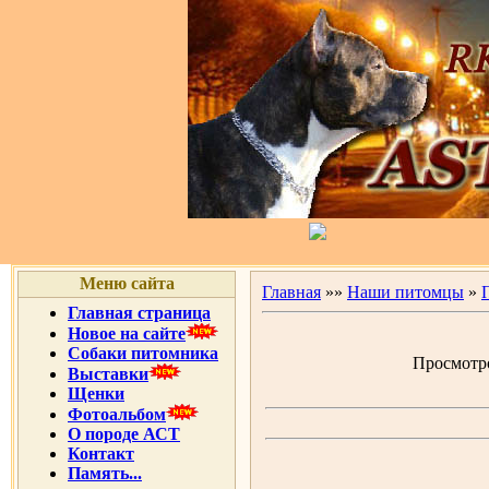
Меню сайта
Главная
»»
Наши питомцы
»
Главная страница
Новое на сайте
Собаки питомника
Просмотров
Выставки
Щенки
Фотоальбом
О породе АСТ
Контакт
Память...