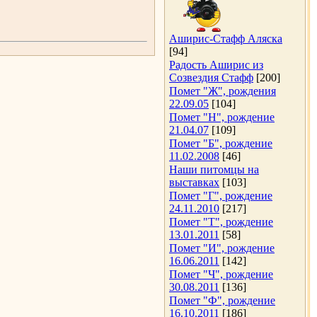
Аширис-Стафф Аляска
[94]
Радость Аширис из
Созвездия Стафф
[200]
Помет "Ж", рождения
22.09.05
[104]
Помет "Н", рождение
21.04.07
[109]
Помет "Б", рождение
11.02.2008
[46]
Наши питомцы на
выставках
[103]
Помет "Г", рождение
24.11.2010
[217]
Помет "Т", рождение
13.01.2011
[58]
Помет "И", рождение
16.06.2011
[142]
Помет "Ч", рождение
30.08.2011
[136]
Помет "Ф", рождение
16.10.2011
[186]