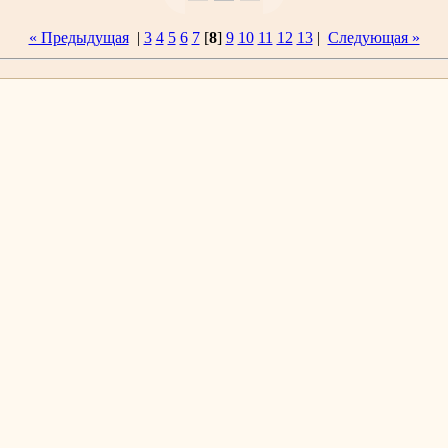
« Предыдущая
|
3
4
5
6
7
[
8
]
9
10
11
12
13
|
Следующая »