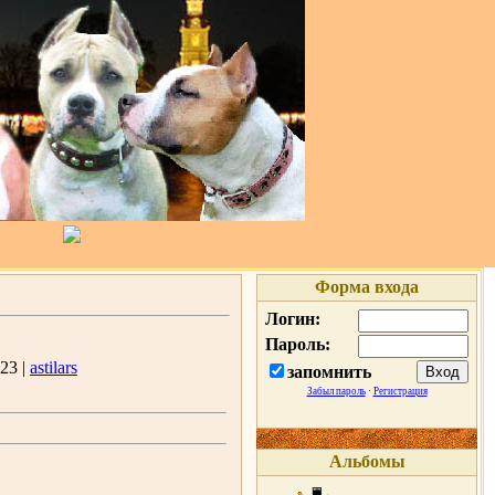
Форма входа
Логин:
Пароль:
23 |
astilars
запомнить
Забыл пароль
·
Регистрация
Альбомы