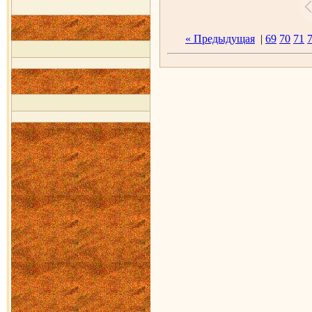
« Предыдущая
|
69
70
71