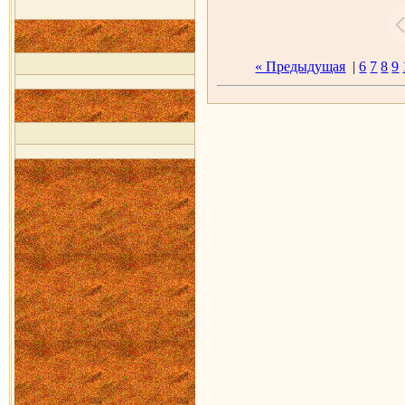
« Предыдущая
|
6
7
8
9