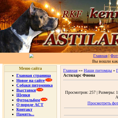
Главная
|
Фот
Вы вошли ка
Меню сайта
Главная
»»
Наши питомцы
»
Астиларс Фиона
Главная страница
Новое на сайте
Собаки питомника
Выставки
Просмотров: 257 | Размеры: 1
Щенки
А
Фотоальбом
Просмотреть фот
О породе АСТ
Контакт
Память...