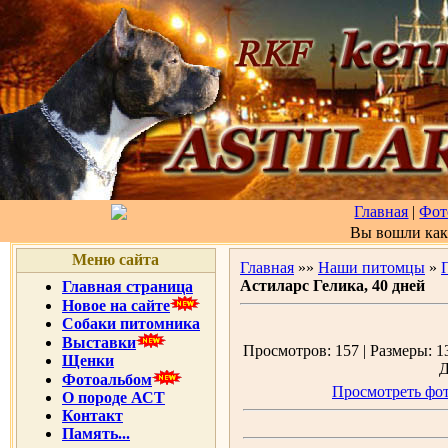
Главная
|
Фот
Вы вошли ка
Меню сайта
Главная
»»
Наши питомцы
»
Астиларс Гелика, 40 дней
Главная страница
Новое на сайте
Собаки питомника
Выставки
Просмотров: 157 | Размеры: 13
Щенки
Д
Фотоальбом
Просмотреть фот
О породе АСТ
Контакт
Память...