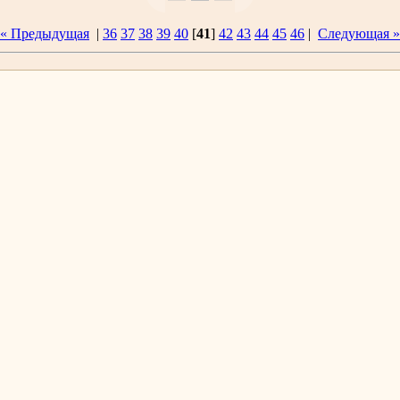
« Предыдущая
|
36
37
38
39
40
[
41
]
42
43
44
45
46
|
Следующая »