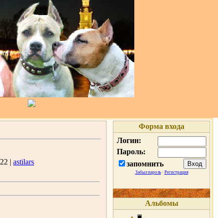
Форма входа
Логин:
Пароль:
22 |
astilars
запомнить
Забыл пароль
·
Регистрация
Альбомы