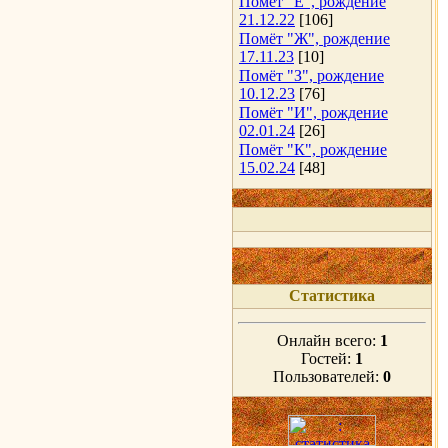
Помёт "Е", рождение
21.12.22
[106]
Помёт "Ж", рождение
17.11.23
[10]
Помёт "З", рождение
10.12.23
[76]
Помёт "И", рождение
02.01.24
[26]
Помёт "К", рождение
15.02.24
[48]
Статистика
Онлайн всего:
1
Гостей:
1
Пользователей:
0