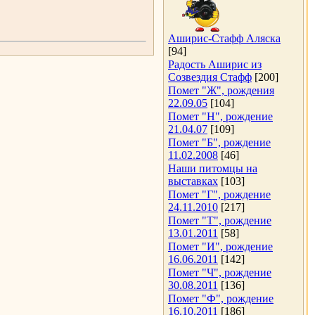
Аширис-Стафф Аляска
[94]
Радость Аширис из
Созвездия Стафф
[200]
Помет "Ж", рождения
22.09.05
[104]
Помет "Н", рождение
21.04.07
[109]
Помет "Б", рождение
11.02.2008
[46]
Наши питомцы на
выставках
[103]
Помет "Г", рождение
24.11.2010
[217]
Помет "Т", рождение
13.01.2011
[58]
Помет "И", рождение
16.06.2011
[142]
Помет "Ч", рождение
30.08.2011
[136]
Помет "Ф", рождение
16.10.2011
[186]