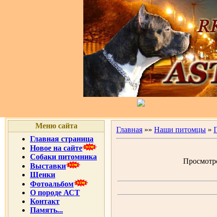
Меню сайта
Главная
»»
Наши питомцы
»
Главная страница
Новое на сайте
Собаки питомника
Просмотров
Выставки
Щенки
Фотоальбом
О породе АСТ
Контакт
Память...