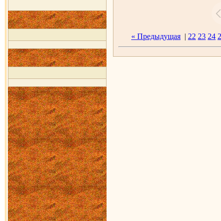
« Предыдущая
|
22
23
24