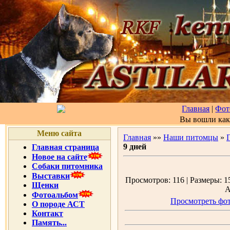
Главная
|
Фот
Вы вошли ка
Меню сайта
Главная
»»
Наши питомцы
»
9 дней
Главная страница
Новое на сайте
Собаки питомника
Выставки
Просмотров: 116 | Размеры: 15
Щенки
А
Фотоальбом
Просмотреть фот
О породе АСТ
Контакт
Память...