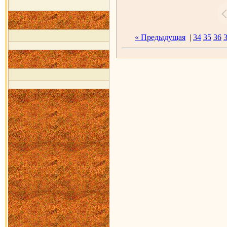
« Предыдущая
|
34
35
36