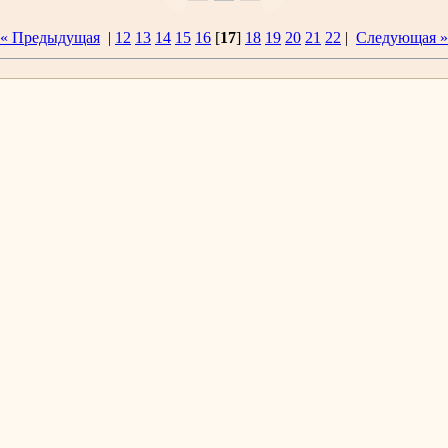
« Предыдущая
|
12
13
14
15
16
[
17
]
18
19
20
21
22
|
Следующая »