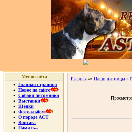
Меню сайта
Главная
»»
Наши питомцы
»
Главная страница
Новое на сайте
Собаки питомника
Просмотров
Выставки
Щенки
Фотоальбом
О породе АСТ
Контакт
Память...