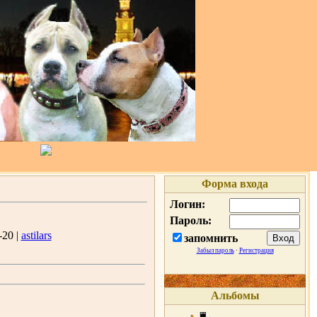
Форма входа
Логин:
Пароль:
-20 |
astilars
запомнить
Забыл пароль
·
Регистрация
Альбомы