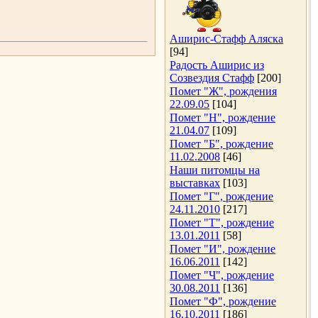
Аширис-Стафф Аляска
[94]
Радость Аширис из
Созвездия Стафф
[200]
Помет "Ж", рождения
22.09.05
[104]
Помет "Н", рождение
21.04.07
[109]
Помет "Б", рождение
11.02.2008
[46]
Наши питомцы на
выставках
[103]
Помет "Г", рождение
24.11.2010
[217]
Помет "Т", рождение
13.01.2011
[58]
Помет "И", рождение
16.06.2011
[142]
Помет "Ч", рождение
30.08.2011
[136]
Помет "Ф", рождение
16.10.2011
[186]