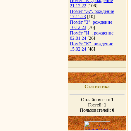
Помёт "Е", рождение
21.12.22
[106]
Помёт "Ж", рождение
17.11.23
[10]
Помёт "З", рождение
10.12.23
[76]
Помёт "И", рождение
02.01.24
[26]
Помёт "К", рождение
15.02.24
[48]
Статистика
Онлайн всего:
1
Гостей:
1
Пользователей:
0