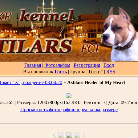
Главная
|
Фотоальбом
|
Регистрация
|
Вход
Вы вошли как
Гость
| Группа "
Гости
"
|
RSS
Помёт "Х", рождение 03.04.20
»
Astilars Healer of My Heart
: 265 | Размеры: 1200x800px/162.9Kb | Рейтинг: / | Дата: 09-Июн
Просмотреть фотографию в реальном размере