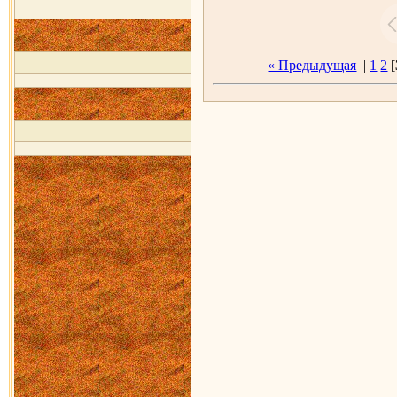
« Предыдущая
|
1
2
[