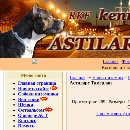
Главная
|
Фот
Вы вошли ка
Меню сайта
Главная
»»
Наши питомцы
»
Астиларс Тамерлан
Главная страница
Новое на сайте
Собаки питомника
Выставки
Просмотров: 269 | Размеры: 1
Щенки
О
Фотоальбом
Просмотреть фот
О породе АСТ
Контакт
Память...