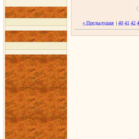
« Предыдущая
|
40
41
42