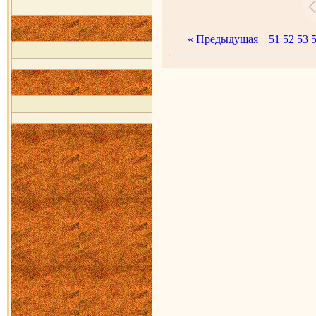
« Предыдущая
|
51
52
53