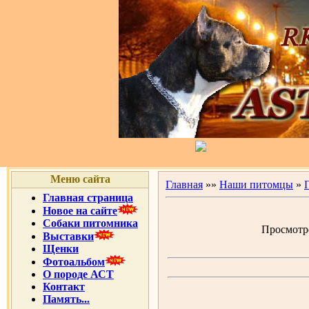
Меню сайта
Главная
»»
Наши питомцы
»
Главная страница
Новое на сайте
Собаки питомника
Просмотро
Выставки
Щенки
Фотоальбом
О породе АСТ
Контакт
Память...