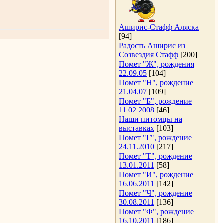
Аширис-Стафф Аляска
[94]
Радость Аширис из
Созвездия Стафф
[200]
Помет "Ж", рождения
22.09.05
[104]
Помет "Н", рождение
21.04.07
[109]
Помет "Б", рождение
11.02.2008
[46]
Наши питомцы на
выставках
[103]
Помет "Г", рождение
24.11.2010
[217]
Помет "Т", рождение
13.01.2011
[58]
Помет "И", рождение
16.06.2011
[142]
Помет "Ч", рождение
30.08.2011
[136]
Помет "Ф", рождение
16.10.2011
[186]