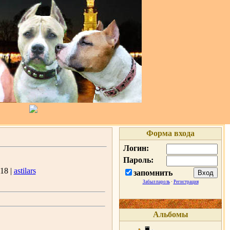
Форма входа
Логин:
Пароль:
18 |
astilars
запомнить
Забыл пароль
·
Регистрация
Альбомы