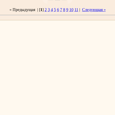
« Предыдущая
| [
1
]
2
3
4
5
6
7
8
9
10
11
|
Следующая »