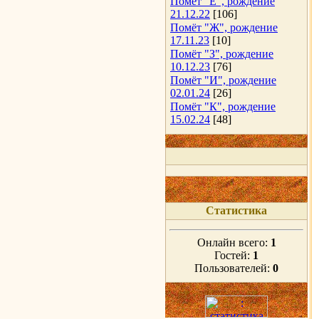
Помёт "Е", рождение
21.12.22
[106]
Помёт "Ж", рождение
17.11.23
[10]
Помёт "З", рождение
10.12.23
[76]
Помёт "И", рождение
02.01.24
[26]
Помёт "К", рождение
15.02.24
[48]
Статистика
Онлайн всего:
1
Гостей:
1
Пользователей:
0