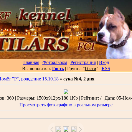
Главная
|
Фотоальбом
|
Регистрация
|
Вход
Вы вошли как
Гость
| Группа "
Гости
"
|
RSS
Помёт "Р", рождение 15.10.18
»
сука №4, 2 дня
в: 360 | Размеры: 1500x912px/180.1Kb | Рейтинг: / | Дата: 05-Ноя-
Просмотреть фотографию в реальном размере