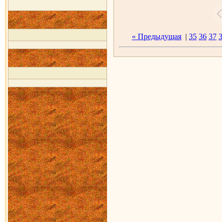
« Предыдущая
|
35
36
37