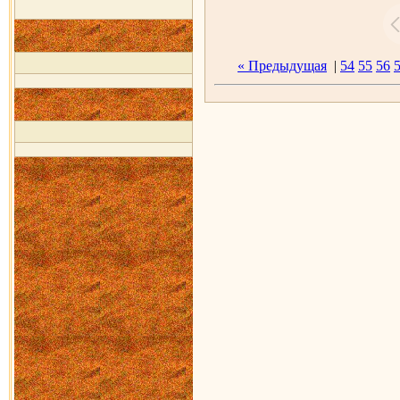
« Предыдущая
|
54
55
56