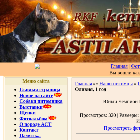
Главная
|
Фот
Вы вошли ка
Меню сайта
Главная
»»
Наши питомцы
»
Оливия, 1 год
Главная страница
Новое на сайте
Собаки питомника
Юный Чемпион 
Выставки
Щенки
Просмотров: 320 | Размеры: 
Фотоальбом
И
О породе АСТ
Просмотреть фот
Контакт
Память...