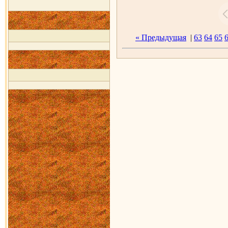
« Предыдущая
|
63
64
65