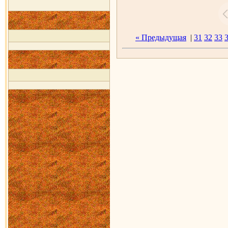
« Предыдущая
|
31
32
33