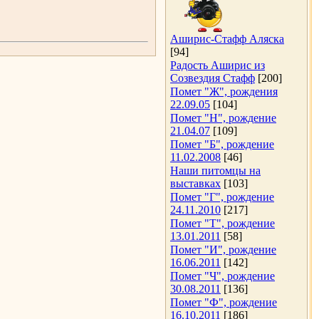
Аширис-Стафф Аляска
[94]
Радость Аширис из
Созвездия Стафф
[200]
Помет "Ж", рождения
22.09.05
[104]
Помет "Н", рождение
21.04.07
[109]
Помет "Б", рождение
11.02.2008
[46]
Наши питомцы на
выставках
[103]
Помет "Г", рождение
24.11.2010
[217]
Помет "Т", рождение
13.01.2011
[58]
Помет "И", рождение
16.06.2011
[142]
Помет "Ч", рождение
30.08.2011
[136]
Помет "Ф", рождение
16.10.2011
[186]