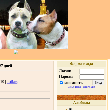
Форма входа
7 дней
Логин:
Пароль:
19 |
astilars
запомнить
Забыл пароль
·
Регистрация
Альбомы