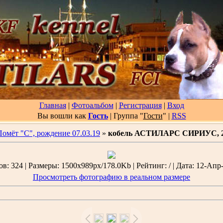
Главная
|
Фотоальбом
|
Регистрация
|
Вход
Вы вошли как
Гость
| Группа "
Гости
"
|
RSS
Помёт "С", рождение 07.03.19
»
кобель АСТИЛАРС СИРИУС, 2
: 324 | Размеры: 1500x989px/178.0Kb | Рейтинг: / | Дата: 12-Апр-
Просмотреть фотографию в реальном размере