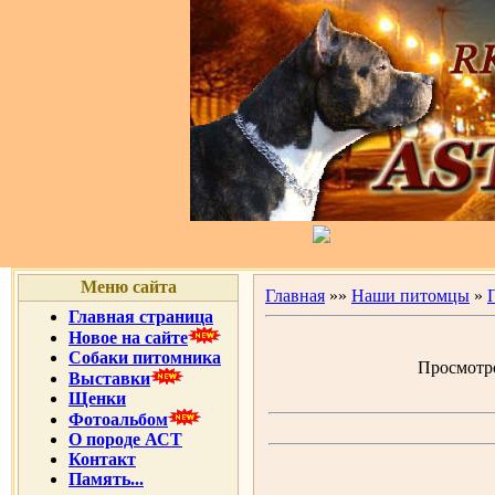
Меню сайта
Главная
»»
Наши питомцы
»
Главная страница
Новое на сайте
Собаки питомника
Просмотров
Выставки
Щенки
Фотоальбом
О породе АСТ
Контакт
Память...