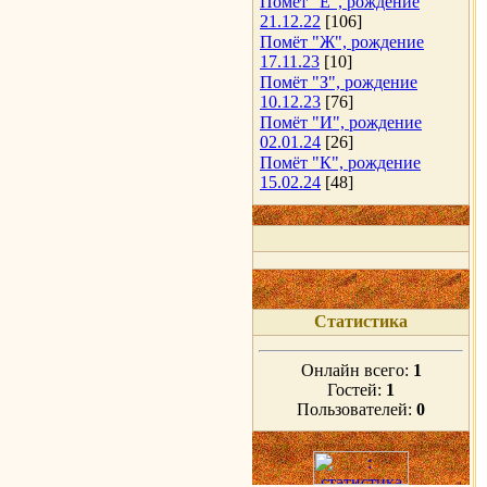
Помёт "Е", рождение
21.12.22
[106]
Помёт "Ж", рождение
17.11.23
[10]
Помёт "З", рождение
10.12.23
[76]
Помёт "И", рождение
02.01.24
[26]
Помёт "К", рождение
15.02.24
[48]
Статистика
Онлайн всего:
1
Гостей:
1
Пользователей:
0