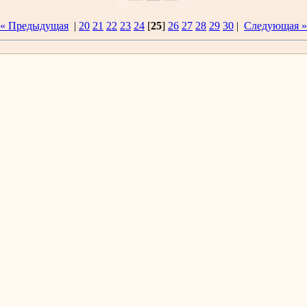
« Предыдущая
|
20
21
22
23
24
[
25
]
26
27
28
29
30
|
Следующая »