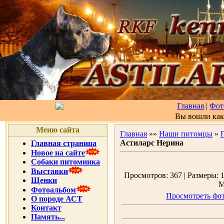
Главная
|
Фот
Вы вошли ка
Меню сайта
Главная
»»
Наши питомцы
»
Астиларс Нерина
Главная страница
Новое на сайте
Собаки питомника
Выставки
Просмотров: 367 | Размеры: 1
Щенки
М
Фотоальбом
Просмотреть фот
О породе АСТ
Контакт
Память...