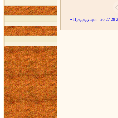
« Предыдущая
|
26
27
28