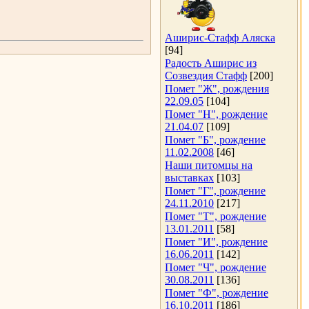
Аширис-Стафф Аляска
[94]
Радость Аширис из
Созвездия Стафф
[200]
Помет "Ж", рождения
22.09.05
[104]
Помет "Н", рождение
21.04.07
[109]
Помет "Б", рождение
11.02.2008
[46]
Наши питомцы на
выставках
[103]
Помет "Г", рождение
24.11.2010
[217]
Помет "Т", рождение
13.01.2011
[58]
Помет "И", рождение
16.06.2011
[142]
Помет "Ч", рождение
30.08.2011
[136]
Помет "Ф", рождение
16.10.2011
[186]