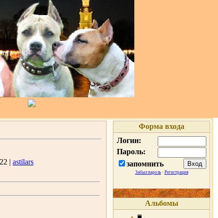
Форма входа
Логин:
Пароль:
22 |
astilars
запомнить
Забыл пароль
·
Регистрация
Альбомы