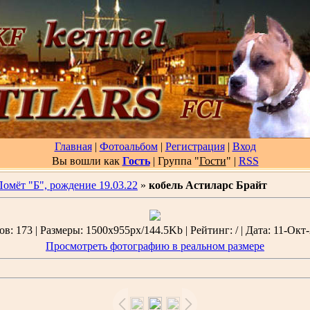
Главная
|
Фотоальбом
|
Регистрация
|
Вход
Вы вошли как
Гость
| Группа "
Гости
"
|
RSS
Помёт "Б", рождение 19.03.22
»
кобель Астиларс Брайт
в: 173 | Размеры: 1500x955px/144.5Kb | Рейтинг: / | Дата: 11-Окт-
Просмотреть фотографию в реальном размере