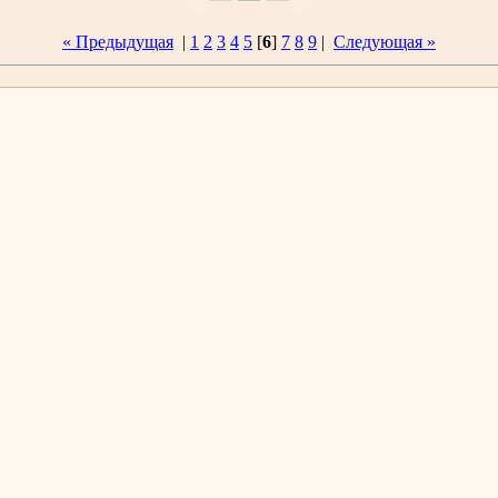
« Предыдущая
|
1
2
3
4
5
[
6
]
7
8
9
|
Следующая »