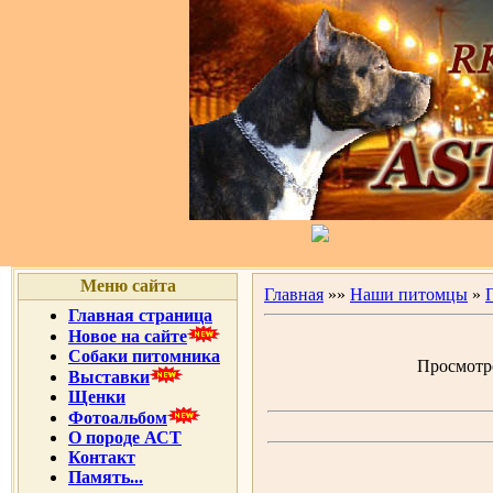
Меню сайта
Главная
»»
Наши питомцы
»
Главная страница
Новое на сайте
Собаки питомника
Просмотро
Выставки
Щенки
Фотоальбом
О породе АСТ
Контакт
Память...