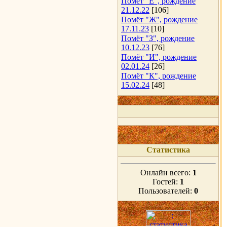
Помёт "Е", рождение
21.12.22
[106]
Помёт "Ж", рождение
17.11.23
[10]
Помёт "З", рождение
10.12.23
[76]
Помёт "И", рождение
02.01.24
[26]
Помёт "К", рождение
15.02.24
[48]
Статистика
Онлайн всего:
1
Гостей:
1
Пользователей:
0