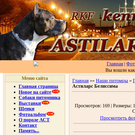
Главная
|
Фот
Вы вошли ка
Меню сайта
Главная
»»
Наши питомцы
»
Астиларс Белиссима
Главная страница
Новое на сайте
Собаки питомника
Выставки
Просмотров: 169 | Размеры: 1
Щенки
О
Фотоальбом
Просмотреть фот
О породе АСТ
Контакт
Память...