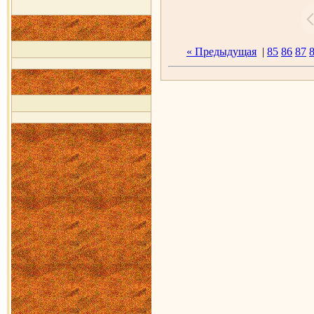
« Предыдущая
|
85
86
87