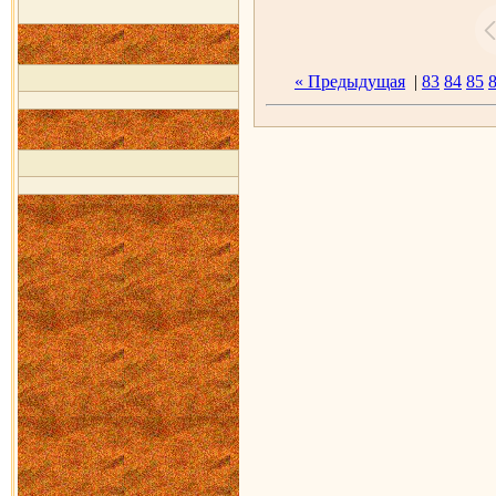
« Предыдущая
|
83
84
85