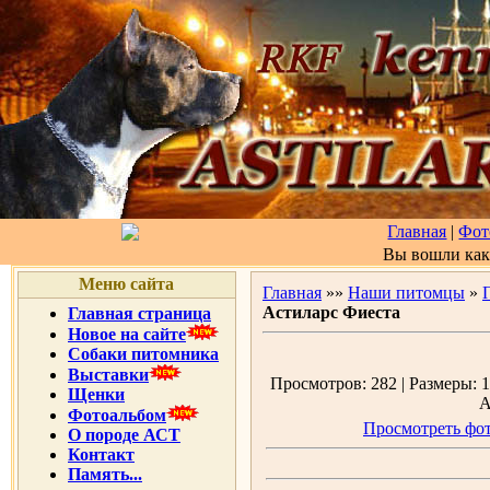
Главная
|
Фот
Вы вошли ка
Меню сайта
Главная
»»
Наши питомцы
»
Астиларс Фиеста
Главная страница
Новое на сайте
Собаки питомника
Выставки
Просмотров: 282 | Размеры: 1
Щенки
А
Фотоальбом
Просмотреть фот
О породе АСТ
Контакт
Память...