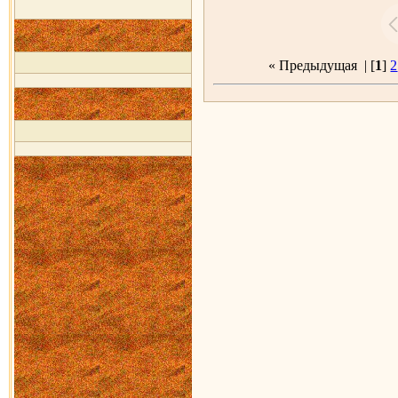
« Предыдущая
| [
1
]
2