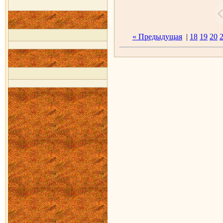
« Предыдущая
|
18
19
20