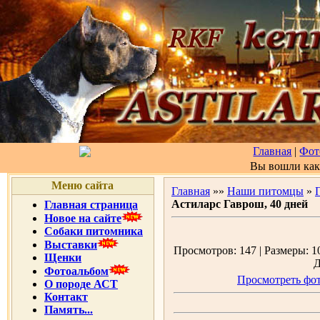
Главная
|
Фот
Вы вошли ка
Меню сайта
Главная
»»
Наши питомцы
»
Астиларс Гаврош, 40 дней
Главная страница
Новое на сайте
Собаки питомника
Выставки
Просмотров: 147 | Размеры: 10
Щенки
Д
Фотоальбом
Просмотреть фот
О породе АСТ
Контакт
Память...