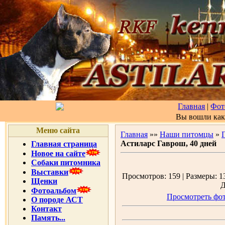
Главная
|
Фот
Вы вошли ка
Меню сайта
Главная
»»
Наши питомцы
»
Астиларс Гаврош, 40 дней
Главная страница
Новое на сайте
Собаки питомника
Выставки
Просмотров: 159 | Размеры: 13
Щенки
Д
Фотоальбом
Просмотреть фот
О породе АСТ
Контакт
Память...