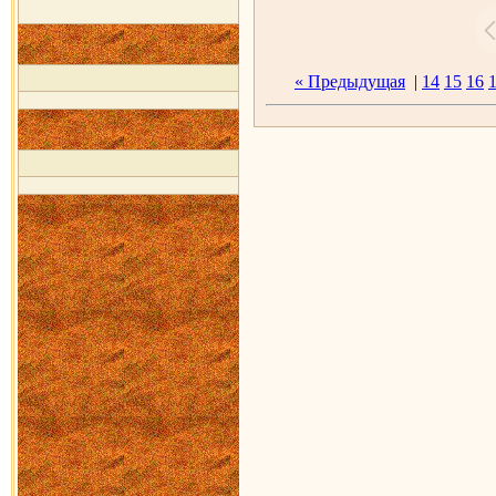
« Предыдущая
|
14
15
16