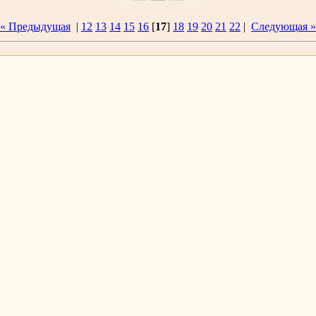
« Предыдущая
|
12
13
14
15
16
[
17
]
18
19
20
21
22
|
Следующая »