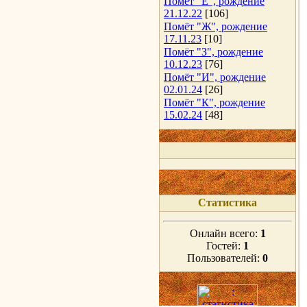
Помёт "Е", рождение
21.12.22
[106]
Помёт "Ж", рождение
17.11.23
[10]
Помёт "З", рождение
10.12.23
[76]
Помёт "И", рождение
02.01.24
[26]
Помёт "К", рождение
15.02.24
[48]
Статистика
Онлайн всего:
1
Гостей:
1
Пользователей:
0