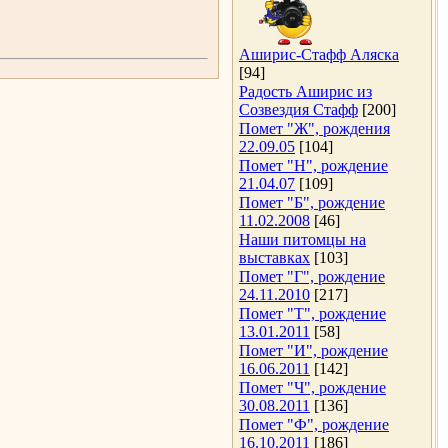
Аширис-Стафф Аляска
[94]
Радость Аширис из
Созвездия Стафф
[200]
Помет "Ж", рождения
22.09.05
[104]
Помет "Н", рождение
21.04.07
[109]
Помет "Б", рождение
11.02.2008
[46]
Наши питомцы на
выставках
[103]
Помет "Г", рождение
24.11.2010
[217]
Помет "Т", рождение
13.01.2011
[58]
Помет "И", рождение
16.06.2011
[142]
Помет "Ч", рождение
30.08.2011
[136]
Помет "Ф", рождение
16.10.2011
[186]