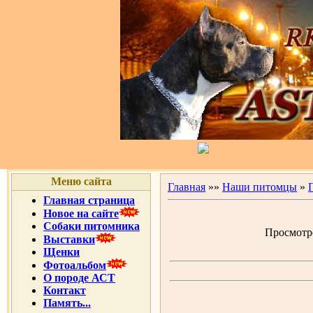
Меню сайта
Главная
»»
Наши питомцы
»
Главная страница
Новое на сайте
Собаки питомника
Просмотро
Выставки
Щенки
Фотоальбом
О породе АСТ
Контакт
Память...