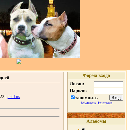
Форма входа
 дней
Логин:
Пароль:
22 |
astilars
запомнить
Забыл пароль
·
Регистрация
Альбомы