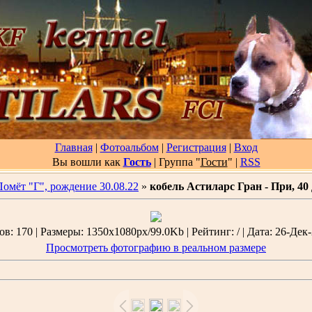
Главная
|
Фотоальбом
|
Регистрация
|
Вход
Вы вошли как
Гость
| Группа "
Гости
"
|
RSS
Помёт "Г", рождение 30.08.22
»
кобель Астиларс Гран - При, 40
в: 170 | Размеры: 1350x1080px/99.0Kb | Рейтинг: / | Дата: 26-Дек-
Просмотреть фотографию в реальном размере