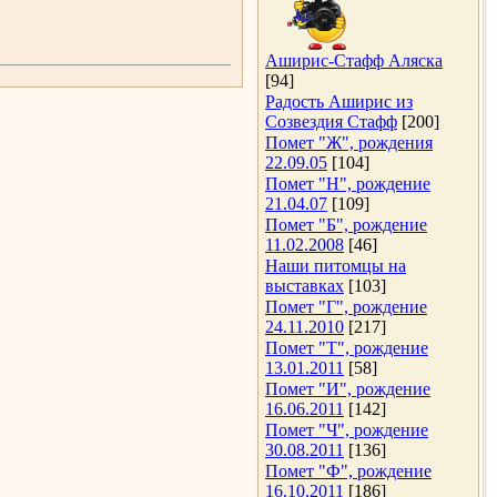
Аширис-Стафф Аляска
[94]
Радость Аширис из
Созвездия Стафф
[200]
Помет "Ж", рождения
22.09.05
[104]
Помет "Н", рождение
21.04.07
[109]
Помет "Б", рождение
11.02.2008
[46]
Наши питомцы на
выставках
[103]
Помет "Г", рождение
24.11.2010
[217]
Помет "Т", рождение
13.01.2011
[58]
Помет "И", рождение
16.06.2011
[142]
Помет "Ч", рождение
30.08.2011
[136]
Помет "Ф", рождение
16.10.2011
[186]