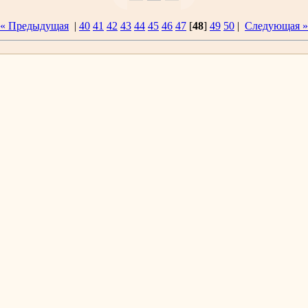
« Предыдущая
|
40
41
42
43
44
45
46
47
[
48
]
49
50
|
Следующая »