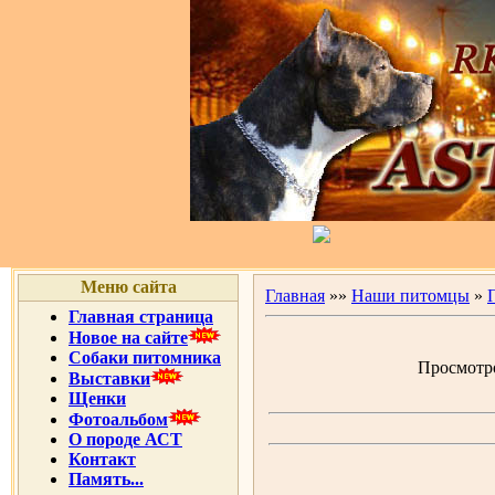
Меню сайта
Главная
»»
Наши питомцы
»
Главная страница
Новое на сайте
Собаки питомника
Просмотров
Выставки
Щенки
Фотоальбом
О породе АСТ
Контакт
Память...