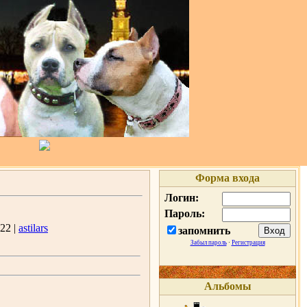
Форма входа
Логин:
Пароль:
22 |
astilars
запомнить
Забыл пароль
·
Регистрация
Альбомы