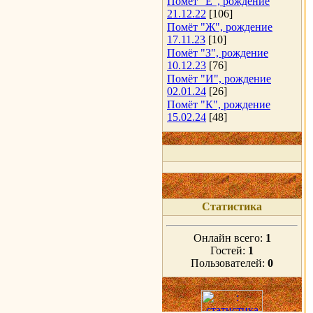
Помёт "Е", рождение
21.12.22
[106]
Помёт "Ж", рождение
17.11.23
[10]
Помёт "З", рождение
10.12.23
[76]
Помёт "И", рождение
02.01.24
[26]
Помёт "К", рождение
15.02.24
[48]
Статистика
Онлайн всего:
1
Гостей:
1
Пользователей:
0