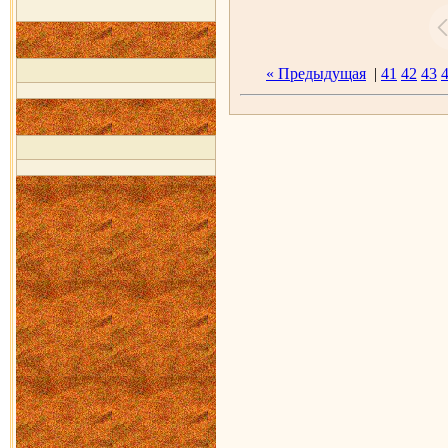
« Предыдущая
|
41
42
43