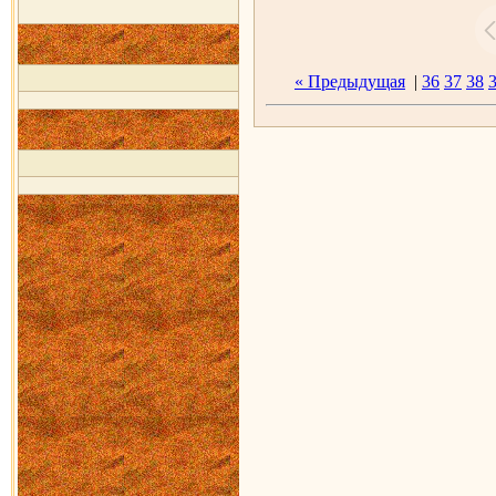
« Предыдущая
|
36
37
38