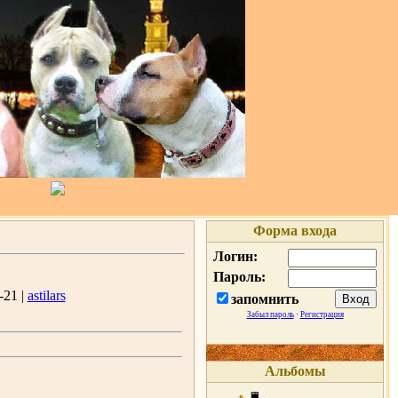
Форма входа
Логин:
Пароль:
-21 |
astilars
запомнить
Забыл пароль
·
Регистрация
Альбомы