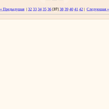
« Предыдущая
|
32
33
34
35
36
[
37
]
38
39
40
41
42
|
Следующая »