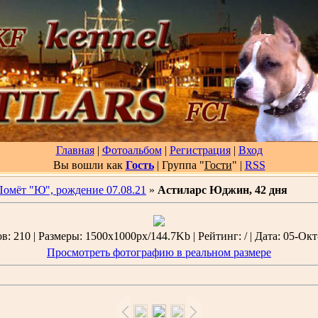
Главная
|
Фотоальбом
|
Регистрация
|
Вход
Вы вошли как
Гость
| Группа "
Гости
"
|
RSS
Помёт "Ю", рождение 07.08.21
»
Астиларс Юджин, 42 дня
: 210 | Размеры: 1500x1000px/144.7Kb | Рейтинг: / | Дата: 05-Окт
Просмотреть фотографию в реальном размере