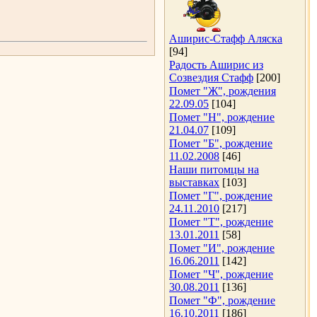
Аширис-Стафф Аляска
[94]
Радость Аширис из
Созвездия Стафф
[200]
Помет "Ж", рождения
22.09.05
[104]
Помет "Н", рождение
21.04.07
[109]
Помет "Б", рождение
11.02.2008
[46]
Наши питомцы на
выставках
[103]
Помет "Г", рождение
24.11.2010
[217]
Помет "Т", рождение
13.01.2011
[58]
Помет "И", рождение
16.06.2011
[142]
Помет "Ч", рождение
30.08.2011
[136]
Помет "Ф", рождение
16.10.2011
[186]