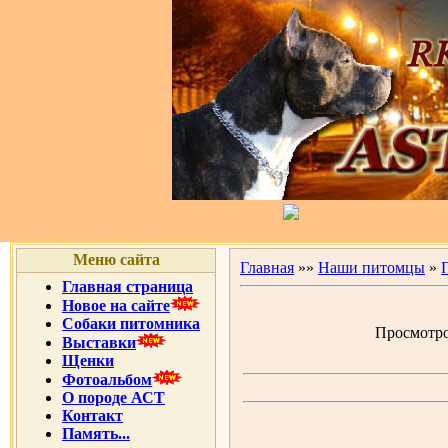
Меню сайта
Главная
»»
Наши питомцы
»
Главная страница
Новое на сайте
Собаки питомника
Просмотров
Выставки
Щенки
Фотоальбом
О породе АСТ
Контакт
Память...