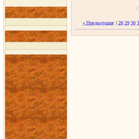
« Предыдущая
|
28
29
30