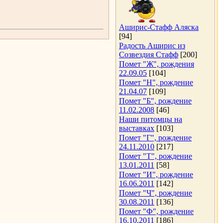
Аширис-Стафф Аляска
[94]
Радость Аширис из
Созвездия Стафф
[200]
Помет "Ж", рождения
22.09.05
[104]
Помет "Н", рождение
21.04.07
[109]
Помет "Б", рождение
11.02.2008
[46]
Наши питомцы на
выставках
[103]
Помет "Г", рождение
24.11.2010
[217]
Помет "Т", рождение
13.01.2011
[58]
Помет "И", рождение
16.06.2011
[142]
Помет "Ч", рождение
30.08.2011
[136]
Помет "Ф", рождение
16.10.2011
[186]