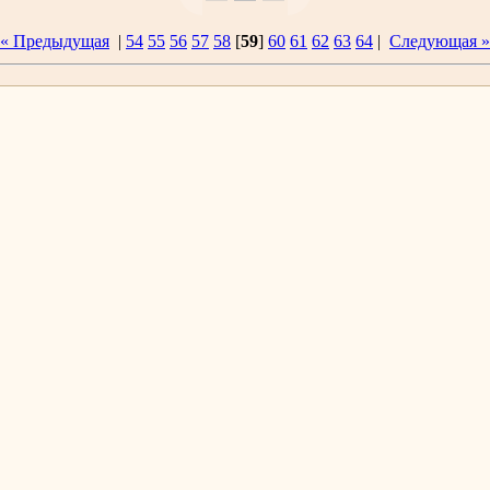
« Предыдущая
|
54
55
56
57
58
[
59
]
60
61
62
63
64
|
Следующая »