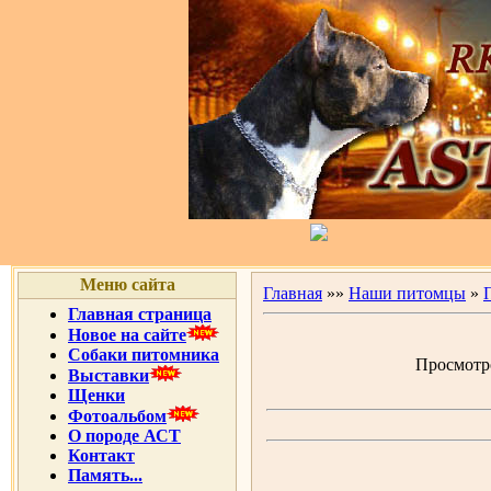
Меню сайта
Главная
»»
Наши питомцы
»
Главная страница
Новое на сайте
Собаки питомника
Просмотро
Выставки
Щенки
Фотоальбом
О породе АСТ
Контакт
Память...