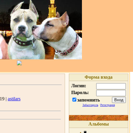
Форма входа
Логин:
Пароль:
19 |
astilars
запомнить
Забыл пароль
·
Регистрация
Альбомы