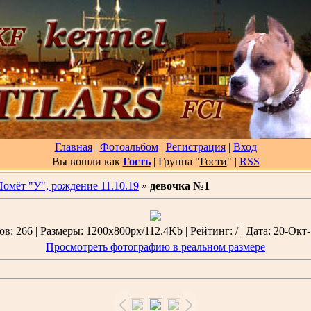
Главная
|
Фотоальбом
|
Регистрация
|
Вход
Вы вошли как
Гость
| Группа "
Гости
"
|
RSS
Помёт "У", рождение 11.10.19
»
девочка №1
в: 266 | Размеры: 1200x800px/112.4Kb | Рейтинг: / | Дата: 20-Окт-
Просмотреть фотографию в реальном размере